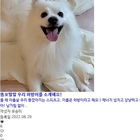
똥꼬발랄 우리 와방이를 소개해요!
올 해 아홉살 우리 똥깡아지는 스피츠고, 이름은 와방이라고 해요:) 에너지 넘치고 상냥하고
아! 낯가림 없이 ..
작성자
유승미
등록일
2022.08.29
6
0