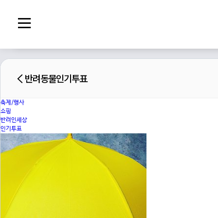
반려동물인기투표
축제/행사
쇼핑
반려인세상
인기투표