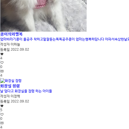
콩이의와행복
엄마바라기콩이 울공주 착하고말잘듣는똑똑공주콩이 엄마는행복하답니다 아파서속상한날도
작성자
이하늘
등록일
2022.09.02
4
0
4
화장실 점령
날 덥다고 화장실을 점령 하는 아이들
작성자
이정혁
등록일
2022.09.02
5
0
4