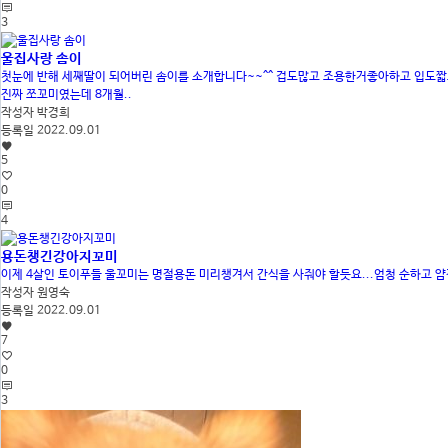
3
울집사랑 솜이
첫눈에 반해 세째딸이 되어버린 솜이를 소개합니다~~^^ 겁도많고 조용한거좋아하고 입도짧
진짜 쪼꼬미였는데 8개월..
작성자
박경희
등록일
2022.09.01
5
0
4
용돈챙긴강아지꼬미
이제 4살인 토이푸들 울꼬미는 명절용돈 미리챙겨서 간식을 사줘야 할듯요...엄청 순하고
작성자
원영숙
등록일
2022.09.01
7
0
3