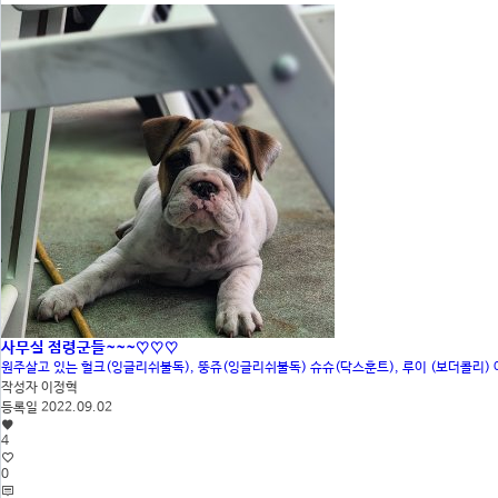
사무실 점령군들~~~♡♡♡
원주살고 있는 헐크(잉글리쉬불독), 뚱쥬(잉글리쉬불독) 슈슈(닥스훈트), 루이 (보더콜리)
작성자
이정혁
등록일
2022.09.02
4
0