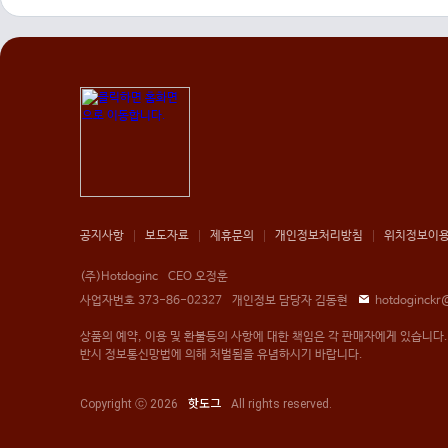
공지사항
보도자료
제휴문의
개인정보처리방침
위치정보이
(주)Hotdoginc
CEO 오정훈
사업자번호 373-86-02327
개인정보 담당자 김동현
hotdoginckr
상품의 예약, 이용 및 환불등의 사항에 대한 책임은 각 판매자에게 있습니다
반시 정보통신망법에 의해 처벌됨을 유념하시기 바랍니다.
핫도그
Copyright ⓒ 2026
All rights reserved.