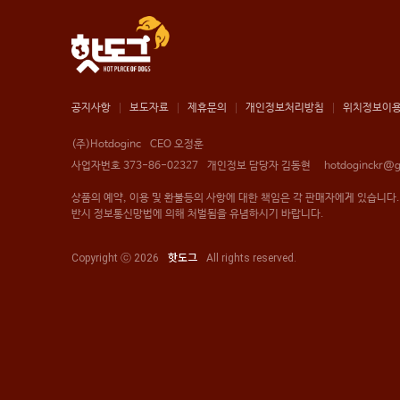
공지사항
보도자료
제휴문의
개인정보처리방침
위치정보이
(주)Hotdoginc
CEO 오정훈
사업자번호 373-86-02327
개인정보 담당자 김동현
hotdoginckr@
상품의 예약, 이용 및 환불등의 사항에 대한 책임은 각 판매자에게 있습니다
반시 정보통신망법에 의해 처벌됨을 유념하시기 바랍니다.
핫도그
Copyright ⓒ 2026
All rights reserved.