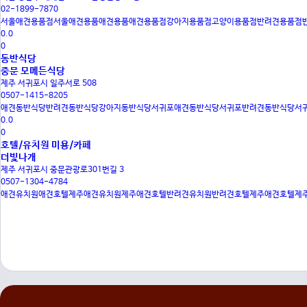
02-1899-7870
서울애견용품점
서울애견용품
애견용품
애견용품점
강아지용품점
고양이용품점
반려견용품점
0.0
0
동반식당
중문 모메든식당
제주 서귀포시 일주서로 508
0507-1415-8205
애견동반식당
반려견동반식당
강아지동반식당
서귀포애견동반식당
서귀포반려견동반식당
서
0.0
0
호텔/유치원
미용/카페
더빛나개
제주 서귀포시 중문관광로301번길 3
0507-1304-4784
애견유치원
애견호텔
제주애견유치원
제주애견호텔
반려견유치원
반려견호텔
제주애견호텔
제