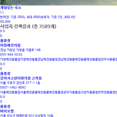
0
개념있는 숙소
( )
반려견: 기준 2마리, 최대 4마리보호자: 기준 2인, 최대 4인
95,000
사업자 검색결과
(총 3589개)
0.0
0
용품점
아림애견의집
경남 거창군 거창읍 거열로 148
055-944-0233
거창애견용품점
거창애견용품
경남애견용품점
경남애견용품
애견용품
애견용품점
강아지용품
0.0
0
용품점
강아지고양이편의점 고척점
서울 구로구 경인로 377-1 1층
0507-1462-8092
서울애견용품점
서울애견용품
애견용품
애견용품점
강아지용품점
고양이용품점
반려견용품점
0.0
0
용품점
바이오펫
서울 강남구 테헤란로 623 삼성빌딩 10층